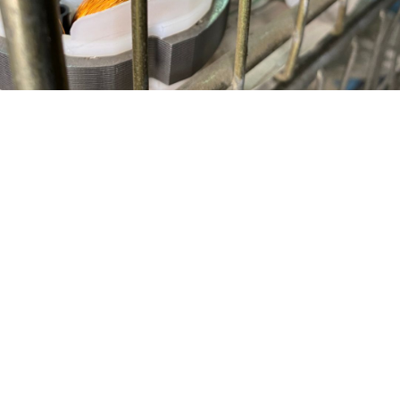
SOLICITAR COTIZACIÓN
+54 9 11 2608-0093
contacto@canedi.com.ar
Crisólogo Larralde 5749 , Wilde