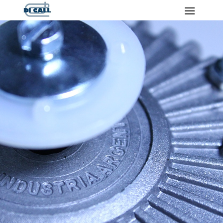
INDUSTRIAS
CANEDI S.A
Fábrica de Motores Eléctricos
DICALL
Especialistas en motores eléctricos
fraccionales, polo de sombra
y forzadores de aire para refrigeración y
calefacción .
COTIZAR
CONTACTAR