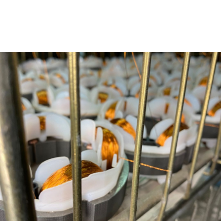
CONTACTO
Solicitá tu cotización personalizada de motores
eléctricos, forzadores, aspiradores de conducto,
o motores a medida para tu industria.
Brindamos atención personalizada a empresas,
distribuidores e industrias.
SOLICITAR COTIZACIÓN